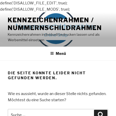
define('DISALLOW_FILE_EDIT', true);
define('DISALLOW_FILE_MODS', true);
Zum
KENNZEICHENRAHMEN /
Inhalt
NUMMERNSCHILDRAHMEN
springen
Kennzeichenrahmen individuell bedrucken lassen und als
Werbemittel einsetzen
Menü
DIE SEITE KONNTE LEIDER NICHT
GEFUNDEN WERDEN.
Wie es aussieht, wurde an dieser Stelle nichts gefunden.
Möchtest du eine Suche starten?
Suche
Suche