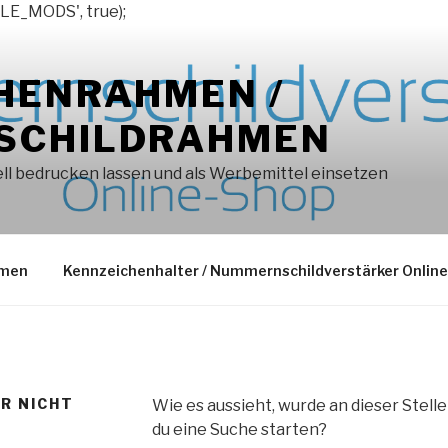
LE_MODS', true);
HENRAHMEN /
SCHILDRAHMEN
l bedrucken lassen und als Werbemittel einsetzen
hmen
Kennzeichenhalter / Nummernschildverstärker Onlin
ER NICHT
Wie es aussieht, wurde an dieser Stell
du eine Suche starten?