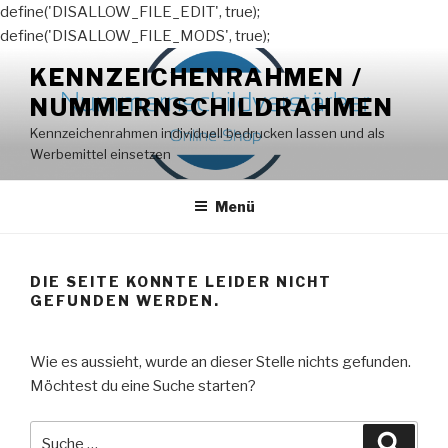
define('DISALLOW_FILE_EDIT', true);
define('DISALLOW_FILE_MODS', true);
Zum
KENNZEICHENRAHMEN /
Inhalt
NUMMERNSCHILDRAHMEN
springen
Kennzeichenrahmen individuell bedrucken lassen und als
Werbemittel einsetzen
Menü
DIE SEITE KONNTE LEIDER NICHT
GEFUNDEN WERDEN.
Wie es aussieht, wurde an dieser Stelle nichts gefunden.
Möchtest du eine Suche starten?
Suche
Suche