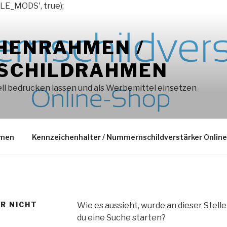
LE_MODS', true);
HENRAHMEN /
SCHILDRAHMEN
l bedrucken lassen und als Werbemittel einsetzen
hmen
Kennzeichenhalter / Nummernschildverstärker Onlin
ER NICHT
Wie es aussieht, wurde an dieser Stell
du eine Suche starten?