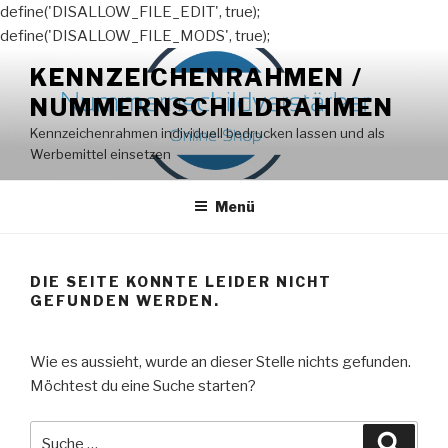
define('DISALLOW_FILE_EDIT', true);
define('DISALLOW_FILE_MODS', true);
Zum
KENNZEICHENRAHMEN /
Inhalt
NUMMERNSCHILDRAHMEN
springen
Kennzeichenrahmen individuell bedrucken lassen und als
Werbemittel einsetzen
Menü
DIE SEITE KONNTE LEIDER NICHT
GEFUNDEN WERDEN.
Wie es aussieht, wurde an dieser Stelle nichts gefunden.
Möchtest du eine Suche starten?
Suche
Suche