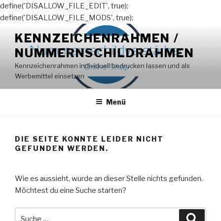
define('DISALLOW_FILE_EDIT', true);
define('DISALLOW_FILE_MODS', true);
Zum
KENNZEICHENRAHMEN /
Inhalt
NUMMERNSCHILDRAHMEN
springen
Kennzeichenrahmen individuell bedrucken lassen und als
Werbemittel einsetzen
Menü
DIE SEITE KONNTE LEIDER NICHT
GEFUNDEN WERDEN.
Wie es aussieht, wurde an dieser Stelle nichts gefunden.
Möchtest du eine Suche starten?
Suche
Suche