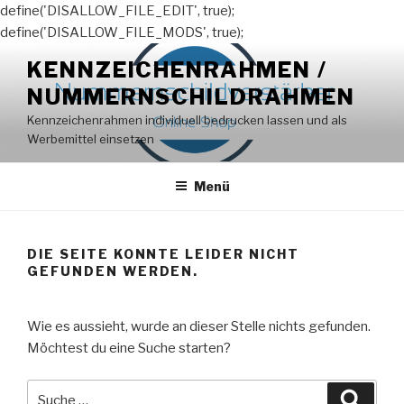
define('DISALLOW_FILE_EDIT', true);
define('DISALLOW_FILE_MODS', true);
Zum
KENNZEICHENRAHMEN /
Inhalt
NUMMERNSCHILDRAHMEN
springen
Kennzeichenrahmen individuell bedrucken lassen und als
Werbemittel einsetzen
Menü
DIE SEITE KONNTE LEIDER NICHT
GEFUNDEN WERDEN.
Wie es aussieht, wurde an dieser Stelle nichts gefunden.
Möchtest du eine Suche starten?
Suche
Suche