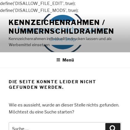
define('DISALLOW_FILE_EDIT', true);
define('DISALLOW_FILE_MODS', true);
Zum
KENNZEICHENRAHMEN /
Inhalt
NUMMERNSCHILDRAHMEN
springen
Kennzeichenrahmen individuell bedrucken lassen und als
Werbemittel einsetzen
Menü
DIE SEITE KONNTE LEIDER NICHT
GEFUNDEN WERDEN.
Wie es aussieht, wurde an dieser Stelle nichts gefunden.
Möchtest du eine Suche starten?
Suche
Suche