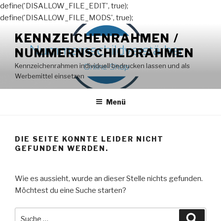
define('DISALLOW_FILE_EDIT', true);
define('DISALLOW_FILE_MODS', true);
Zum
KENNZEICHENRAHMEN /
Inhalt
NUMMERNSCHILDRAHMEN
springen
Kennzeichenrahmen individuell bedrucken lassen und als
Werbemittel einsetzen
Menü
DIE SEITE KONNTE LEIDER NICHT
GEFUNDEN WERDEN.
Wie es aussieht, wurde an dieser Stelle nichts gefunden.
Möchtest du eine Suche starten?
Suche
Suche