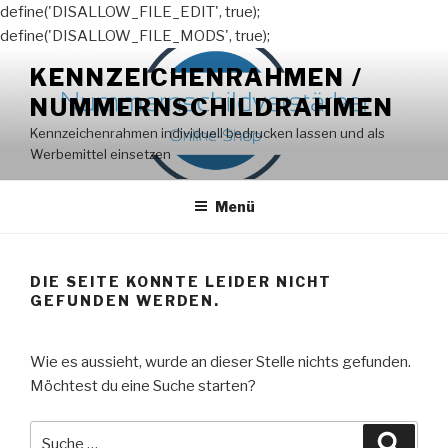
define('DISALLOW_FILE_EDIT', true);
define('DISALLOW_FILE_MODS', true);
Zum
KENNZEICHENRAHMEN /
Inhalt
NUMMERNSCHILDRAHMEN
springen
Kennzeichenrahmen individuell bedrucken lassen und als
Werbemittel einsetzen
Menü
DIE SEITE KONNTE LEIDER NICHT
GEFUNDEN WERDEN.
Wie es aussieht, wurde an dieser Stelle nichts gefunden.
Möchtest du eine Suche starten?
Suche
Suche