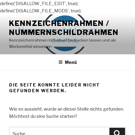
define('DISALLOW_FILE_EDIT', true);
define('DISALLOW_FILE_MODS', true);
Zum
KENNZEICHENRAHMEN /
Inhalt
NUMMERNSCHILDRAHMEN
springen
Kennzeichenrahmen individuell bedrucken lassen und als
Werbemittel einsetzen
Menü
DIE SEITE KONNTE LEIDER NICHT
GEFUNDEN WERDEN.
Wie es aussieht, wurde an dieser Stelle nichts gefunden.
Möchtest du eine Suche starten?
Suche
Suche