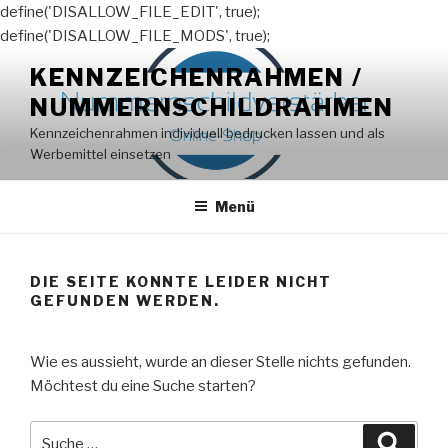
define('DISALLOW_FILE_EDIT', true);
define('DISALLOW_FILE_MODS', true);
Zum
KENNZEICHENRAHMEN /
Inhalt
NUMMERNSCHILDRAHMEN
springen
Kennzeichenrahmen individuell bedrucken lassen und als
Werbemittel einsetzen
Menü
DIE SEITE KONNTE LEIDER NICHT
GEFUNDEN WERDEN.
Wie es aussieht, wurde an dieser Stelle nichts gefunden.
Möchtest du eine Suche starten?
Suche
Suche