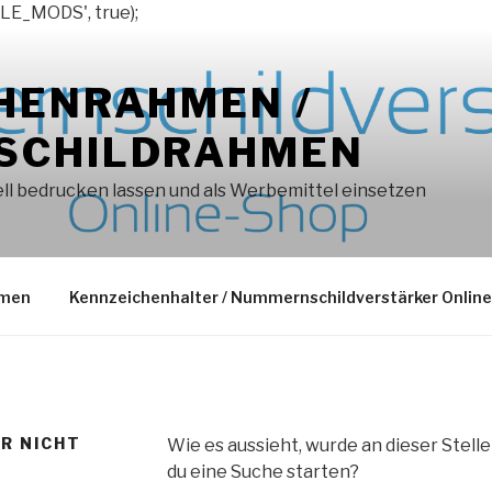
LE_MODS', true);
HENRAHMEN /
SCHILDRAHMEN
l bedrucken lassen und als Werbemittel einsetzen
hmen
Kennzeichenhalter / Nummernschildverstärker Onlin
ER NICHT
Wie es aussieht, wurde an dieser Stell
du eine Suche starten?