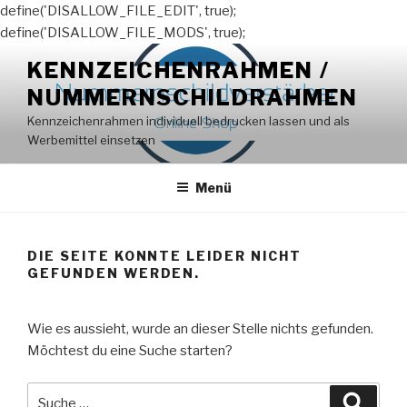
define('DISALLOW_FILE_EDIT', true);
define('DISALLOW_FILE_MODS', true);
Zum
KENNZEICHENRAHMEN /
Inhalt
NUMMERNSCHILDRAHMEN
springen
Kennzeichenrahmen individuell bedrucken lassen und als
Werbemittel einsetzen
Menü
DIE SEITE KONNTE LEIDER NICHT
GEFUNDEN WERDEN.
Wie es aussieht, wurde an dieser Stelle nichts gefunden.
Möchtest du eine Suche starten?
Suche
Suche