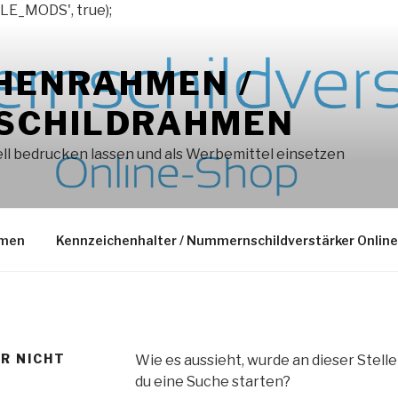
LE_MODS', true);
HENRAHMEN /
SCHILDRAHMEN
l bedrucken lassen und als Werbemittel einsetzen
hmen
Kennzeichenhalter / Nummernschildverstärker Onlin
ER NICHT
Wie es aussieht, wurde an dieser Stell
du eine Suche starten?