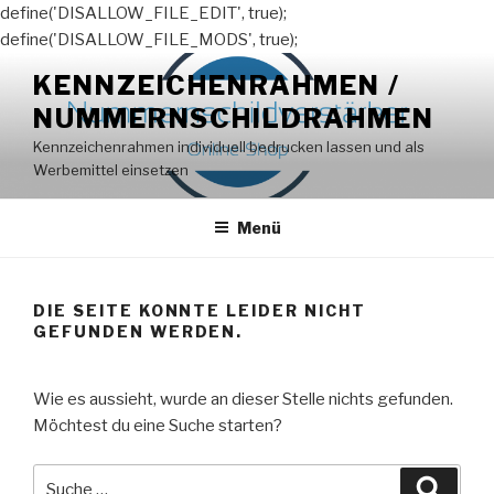
define('DISALLOW_FILE_EDIT', true);
define('DISALLOW_FILE_MODS', true);
Zum
KENNZEICHENRAHMEN /
Inhalt
NUMMERNSCHILDRAHMEN
springen
Kennzeichenrahmen individuell bedrucken lassen und als
Werbemittel einsetzen
Menü
DIE SEITE KONNTE LEIDER NICHT
GEFUNDEN WERDEN.
Wie es aussieht, wurde an dieser Stelle nichts gefunden.
Möchtest du eine Suche starten?
Suche
Suche