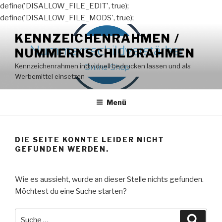
define('DISALLOW_FILE_EDIT', true);
define('DISALLOW_FILE_MODS', true);
Zum
KENNZEICHENRAHMEN /
Inhalt
NUMMERNSCHILDRAHMEN
springen
Kennzeichenrahmen individuell bedrucken lassen und als
Werbemittel einsetzen
Menü
DIE SEITE KONNTE LEIDER NICHT
GEFUNDEN WERDEN.
Wie es aussieht, wurde an dieser Stelle nichts gefunden.
Möchtest du eine Suche starten?
Suche
Suche