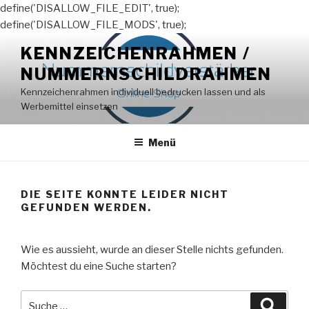
define('DISALLOW_FILE_EDIT', true);
define('DISALLOW_FILE_MODS', true);
Zum
KENNZEICHENRAHMEN /
Inhalt
NUMMERNSCHILDRAHMEN
springen
Kennzeichenrahmen individuell bedrucken lassen und als
Werbemittel einsetzen
Menü
DIE SEITE KONNTE LEIDER NICHT
GEFUNDEN WERDEN.
Wie es aussieht, wurde an dieser Stelle nichts gefunden.
Möchtest du eine Suche starten?
Suche
Suche