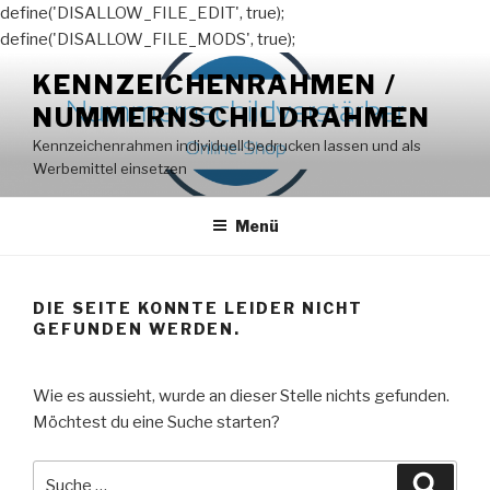
define('DISALLOW_FILE_EDIT', true);
define('DISALLOW_FILE_MODS', true);
Zum
KENNZEICHENRAHMEN /
Inhalt
NUMMERNSCHILDRAHMEN
springen
Kennzeichenrahmen individuell bedrucken lassen und als
Werbemittel einsetzen
Menü
DIE SEITE KONNTE LEIDER NICHT
GEFUNDEN WERDEN.
Wie es aussieht, wurde an dieser Stelle nichts gefunden.
Möchtest du eine Suche starten?
Suche
Suche