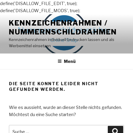
define('DISALLOW_FILE_EDIT', true);
define('DISALLOW_FILE_MODS', true);
Zum
KENNZEICHENRAHMEN /
Inhalt
NUMMERNSCHILDRAHMEN
springen
Kennzeichenrahmen individuell bedrucken lassen und als
Werbemittel einsetzen
Menü
DIE SEITE KONNTE LEIDER NICHT
GEFUNDEN WERDEN.
Wie es aussieht, wurde an dieser Stelle nichts gefunden.
Möchtest du eine Suche starten?
Suche
Suche