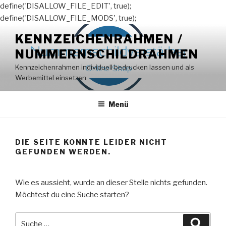
define('DISALLOW_FILE_EDIT', true);
define('DISALLOW_FILE_MODS', true);
Zum
KENNZEICHENRAHMEN /
Inhalt
NUMMERNSCHILDRAHMEN
springen
Kennzeichenrahmen individuell bedrucken lassen und als
Werbemittel einsetzen
Menü
DIE SEITE KONNTE LEIDER NICHT
GEFUNDEN WERDEN.
Wie es aussieht, wurde an dieser Stelle nichts gefunden.
Möchtest du eine Suche starten?
Suche
Suche