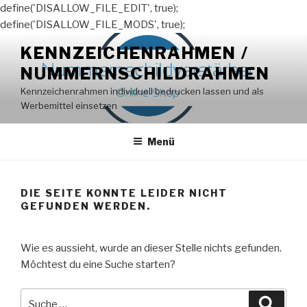
define('DISALLOW_FILE_EDIT', true);
define('DISALLOW_FILE_MODS', true);
Zum
KENNZEICHENRAHMEN /
Inhalt
NUMMERNSCHILDRAHMEN
springen
Kennzeichenrahmen individuell bedrucken lassen und als
Werbemittel einsetzen
Menü
DIE SEITE KONNTE LEIDER NICHT
GEFUNDEN WERDEN.
Wie es aussieht, wurde an dieser Stelle nichts gefunden.
Möchtest du eine Suche starten?
Suche
Suche