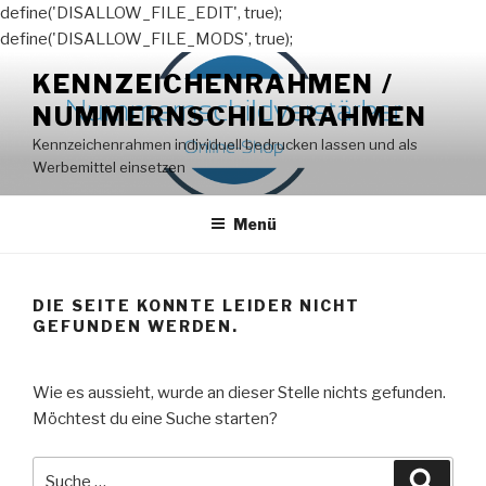
define('DISALLOW_FILE_EDIT', true);
define('DISALLOW_FILE_MODS', true);
Zum
KENNZEICHENRAHMEN /
Inhalt
NUMMERNSCHILDRAHMEN
springen
Kennzeichenrahmen individuell bedrucken lassen und als
Werbemittel einsetzen
Menü
DIE SEITE KONNTE LEIDER NICHT
GEFUNDEN WERDEN.
Wie es aussieht, wurde an dieser Stelle nichts gefunden.
Möchtest du eine Suche starten?
Suche
Suche