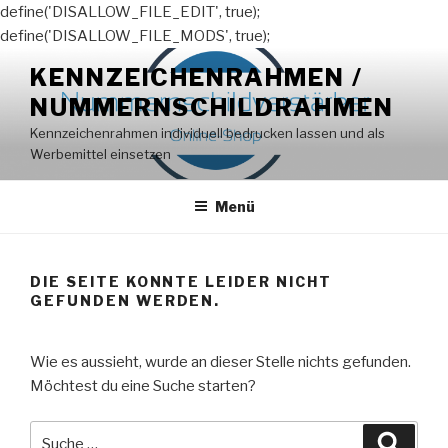
define('DISALLOW_FILE_EDIT', true);
define('DISALLOW_FILE_MODS', true);
Zum
KENNZEICHENRAHMEN /
Inhalt
NUMMERNSCHILDRAHMEN
springen
Kennzeichenrahmen individuell bedrucken lassen und als
Werbemittel einsetzen
Menü
DIE SEITE KONNTE LEIDER NICHT
GEFUNDEN WERDEN.
Wie es aussieht, wurde an dieser Stelle nichts gefunden.
Möchtest du eine Suche starten?
Suche
Suche