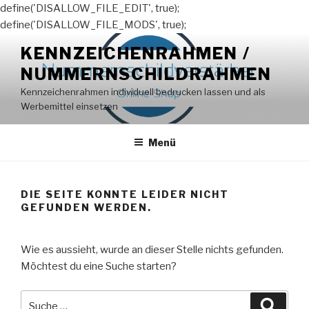
define('DISALLOW_FILE_EDIT', true);
define('DISALLOW_FILE_MODS', true);
Zum
KENNZEICHENRAHMEN /
Inhalt
NUMMERNSCHILDRAHMEN
springen
Kennzeichenrahmen individuell bedrucken lassen und als
Werbemittel einsetzen
Menü
DIE SEITE KONNTE LEIDER NICHT
GEFUNDEN WERDEN.
Wie es aussieht, wurde an dieser Stelle nichts gefunden.
Möchtest du eine Suche starten?
Suche
Suche