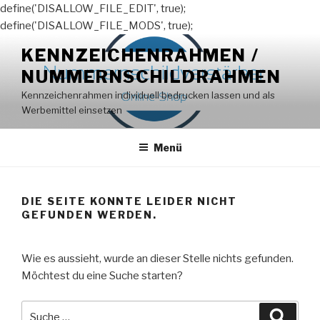
define('DISALLOW_FILE_EDIT', true);
define('DISALLOW_FILE_MODS', true);
Zum
KENNZEICHENRAHMEN /
Inhalt
NUMMERNSCHILDRAHMEN
springen
Kennzeichenrahmen individuell bedrucken lassen und als
Werbemittel einsetzen
Menü
DIE SEITE KONNTE LEIDER NICHT
GEFUNDEN WERDEN.
Wie es aussieht, wurde an dieser Stelle nichts gefunden.
Möchtest du eine Suche starten?
Suche
Suche