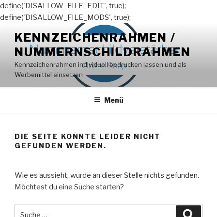
define('DISALLOW_FILE_EDIT', true);
define('DISALLOW_FILE_MODS', true);
Zum
KENNZEICHENRAHMEN /
Inhalt
NUMMERNSCHILDRAHMEN
springen
Kennzeichenrahmen individuell bedrucken lassen und als
Werbemittel einsetzen
Menü
DIE SEITE KONNTE LEIDER NICHT
GEFUNDEN WERDEN.
Wie es aussieht, wurde an dieser Stelle nichts gefunden.
Möchtest du eine Suche starten?
Suche
Suche