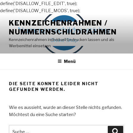
define('DISALLOW_FILE_EDIT', true);
define('DISALLOW_FILE_MODS', true);
Zum
KENNZEICHENRAHMEN /
Inhalt
NUMMERNSCHILDRAHMEN
springen
Kennzeichenrahmen individuell bedrucken lassen und als
Werbemittel einsetzen
Menü
DIE SEITE KONNTE LEIDER NICHT
GEFUNDEN WERDEN.
Wie es aussieht, wurde an dieser Stelle nichts gefunden.
Möchtest du eine Suche starten?
Suche
Suche