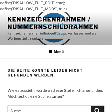
define('DISALLOW_FILE_EDIT', true);
define('DISALLOW_FILE_MODS', true);
Zum
KENNZEICHENRAHMEN /
Inhalt
NUMMERNSCHILDRAHMEN
springen
Kennzeichenrahmen individuell bedrucken lassen und als
Werbemittel einsetzen
Menü
DIE SEITE KONNTE LEIDER NICHT
GEFUNDEN WERDEN.
Wie es aussieht, wurde an dieser Stelle nichts gefunden.
Möchtest du eine Suche starten?
Suche
Suche