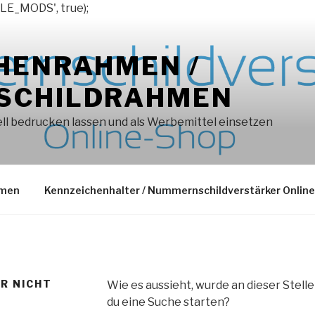
LE_MODS', true);
HENRAHMEN /
SCHILDRAHMEN
l bedrucken lassen und als Werbemittel einsetzen
hmen
Kennzeichenhalter / Nummernschildverstärker Onlin
ER NICHT
Wie es aussieht, wurde an dieser Stell
du eine Suche starten?