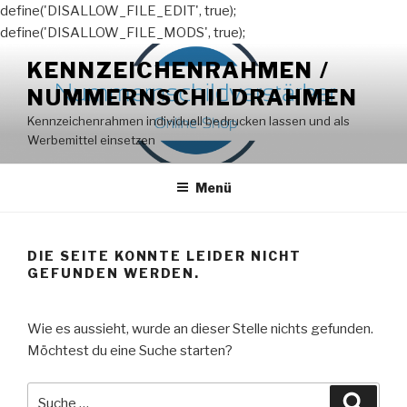
define('DISALLOW_FILE_EDIT', true);
define('DISALLOW_FILE_MODS', true);
Zum
KENNZEICHENRAHMEN /
Inhalt
NUMMERNSCHILDRAHMEN
springen
Kennzeichenrahmen individuell bedrucken lassen und als
Werbemittel einsetzen
Menü
DIE SEITE KONNTE LEIDER NICHT
GEFUNDEN WERDEN.
Wie es aussieht, wurde an dieser Stelle nichts gefunden.
Möchtest du eine Suche starten?
Suche
Suche