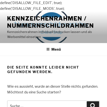
define('DISALLOW_FILE_EDIT', true);
define('DISALLOW_FILE_MODS', true);
Zum
KENNZEICHENRAHMEN /
Inhalt
NUMMERNSCHILDRAHMEN
springen
Kennzeichenrahmen individuell bedrucken lassen und als
Werbemittel einsetzen
Menü
DIE SEITE KONNTE LEIDER NICHT
GEFUNDEN WERDEN.
Wie es aussieht, wurde an dieser Stelle nichts gefunden.
Möchtest du eine Suche starten?
Suche
Suche