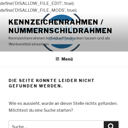
define('DISALLOW_FILE_EDIT', true);
define('DISALLOW_FILE_MODS', true);
Zum
KENNZEICHENRAHMEN /
Inhalt
NUMMERNSCHILDRAHMEN
springen
Kennzeichenrahmen individuell bedrucken lassen und als
Werbemittel einsetzen
Menü
DIE SEITE KONNTE LEIDER NICHT
GEFUNDEN WERDEN.
Wie es aussieht, wurde an dieser Stelle nichts gefunden.
Möchtest du eine Suche starten?
Suche
Suche