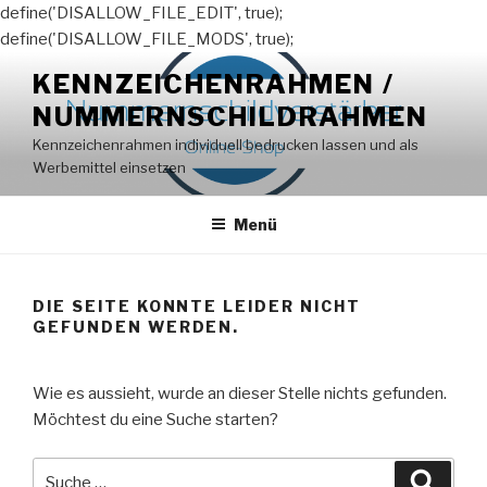
define('DISALLOW_FILE_EDIT', true);
define('DISALLOW_FILE_MODS', true);
Zum
KENNZEICHENRAHMEN /
Inhalt
NUMMERNSCHILDRAHMEN
springen
Kennzeichenrahmen individuell bedrucken lassen und als
Werbemittel einsetzen
Menü
DIE SEITE KONNTE LEIDER NICHT
GEFUNDEN WERDEN.
Wie es aussieht, wurde an dieser Stelle nichts gefunden.
Möchtest du eine Suche starten?
Suche
Suche