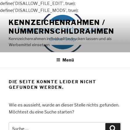
define('DISALLOW_FILE_EDIT', true);
define('DISALLOW_FILE_MODS', true);
Zum
KENNZEICHENRAHMEN /
Inhalt
NUMMERNSCHILDRAHMEN
springen
Kennzeichenrahmen individuell bedrucken lassen und als
Werbemittel einsetzen
Menü
DIE SEITE KONNTE LEIDER NICHT
GEFUNDEN WERDEN.
Wie es aussieht, wurde an dieser Stelle nichts gefunden.
Möchtest du eine Suche starten?
Suche
Suche