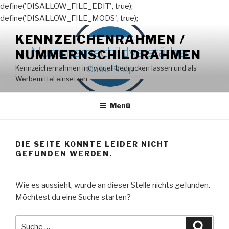
define('DISALLOW_FILE_EDIT', true);
define('DISALLOW_FILE_MODS', true);
Zum
KENNZEICHENRAHMEN /
Inhalt
NUMMERNSCHILDRAHMEN
springen
Kennzeichenrahmen individuell bedrucken lassen und als
Werbemittel einsetzen
Menü
DIE SEITE KONNTE LEIDER NICHT
GEFUNDEN WERDEN.
Wie es aussieht, wurde an dieser Stelle nichts gefunden.
Möchtest du eine Suche starten?
Suche
Suche