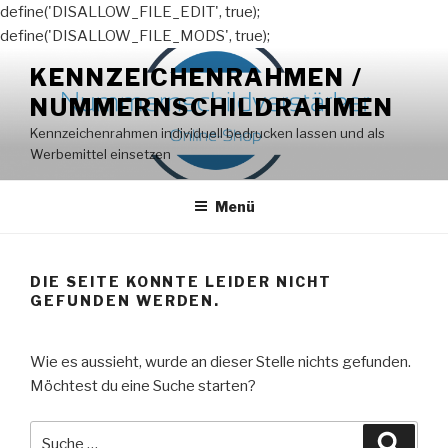
define('DISALLOW_FILE_EDIT', true);
define('DISALLOW_FILE_MODS', true);
Zum
KENNZEICHENRAHMEN /
Inhalt
NUMMERNSCHILDRAHMEN
springen
Kennzeichenrahmen individuell bedrucken lassen und als
Werbemittel einsetzen
Menü
DIE SEITE KONNTE LEIDER NICHT
GEFUNDEN WERDEN.
Wie es aussieht, wurde an dieser Stelle nichts gefunden.
Möchtest du eine Suche starten?
Suche
Suche