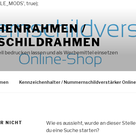
LE_MODS', true);
HENRAHMEN /
SCHILDRAHMEN
l bedrucken lassen und als Werbemittel einsetzen
hmen
Kennzeichenhalter / Nummernschildverstärker Onlin
ER NICHT
Wie es aussieht, wurde an dieser Stell
du eine Suche starten?