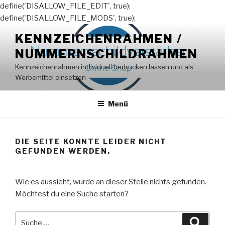
define('DISALLOW_FILE_EDIT', true);
define('DISALLOW_FILE_MODS', true);
Zum
KENNZEICHENRAHMEN /
Inhalt
NUMMERNSCHILDRAHMEN
springen
Kennzeichenrahmen individuell bedrucken lassen und als
Werbemittel einsetzen
Menü
DIE SEITE KONNTE LEIDER NICHT
GEFUNDEN WERDEN.
Wie es aussieht, wurde an dieser Stelle nichts gefunden.
Möchtest du eine Suche starten?
Suche
Suche