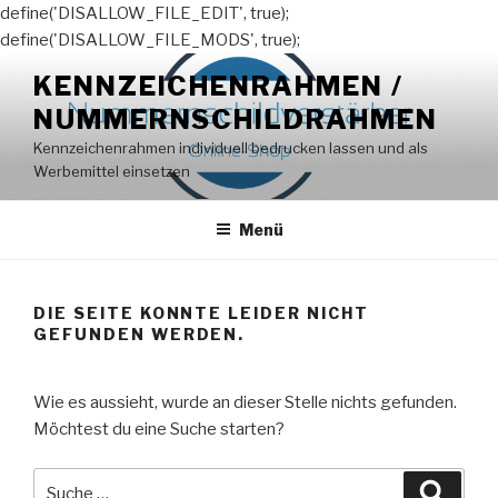
define('DISALLOW_FILE_EDIT', true);
define('DISALLOW_FILE_MODS', true);
Zum
KENNZEICHENRAHMEN /
Inhalt
NUMMERNSCHILDRAHMEN
springen
Kennzeichenrahmen individuell bedrucken lassen und als
Werbemittel einsetzen
Menü
DIE SEITE KONNTE LEIDER NICHT
GEFUNDEN WERDEN.
Wie es aussieht, wurde an dieser Stelle nichts gefunden.
Möchtest du eine Suche starten?
Suche
Suche