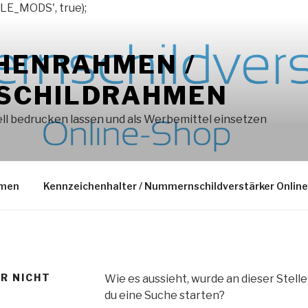
LE_MODS', true);
HENRAHMEN /
SCHILDRAHMEN
l bedrucken lassen und als Werbemittel einsetzen
hmen
Kennzeichenhalter / Nummernschildverstärker Onlin
ER NICHT
Wie es aussieht, wurde an dieser Stell
du eine Suche starten?