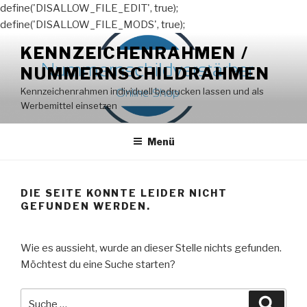
define('DISALLOW_FILE_EDIT', true);
define('DISALLOW_FILE_MODS', true);
Zum
KENNZEICHENRAHMEN /
Inhalt
NUMMERNSCHILDRAHMEN
springen
Kennzeichenrahmen individuell bedrucken lassen und als
Werbemittel einsetzen
Menü
DIE SEITE KONNTE LEIDER NICHT
GEFUNDEN WERDEN.
Wie es aussieht, wurde an dieser Stelle nichts gefunden.
Möchtest du eine Suche starten?
Suche
Suche