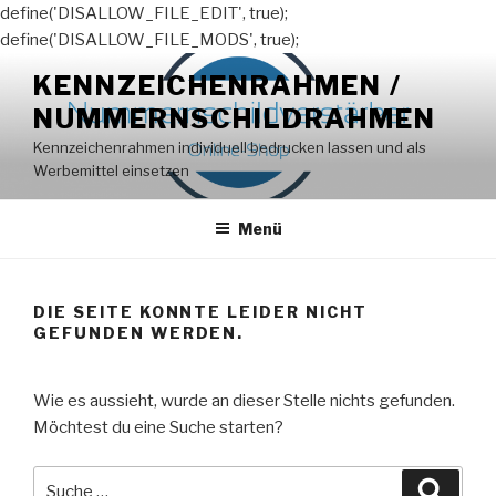
define('DISALLOW_FILE_EDIT', true);
define('DISALLOW_FILE_MODS', true);
Zum
KENNZEICHENRAHMEN /
Inhalt
NUMMERNSCHILDRAHMEN
springen
Kennzeichenrahmen individuell bedrucken lassen und als
Werbemittel einsetzen
Menü
DIE SEITE KONNTE LEIDER NICHT
GEFUNDEN WERDEN.
Wie es aussieht, wurde an dieser Stelle nichts gefunden.
Möchtest du eine Suche starten?
Suche
Suche