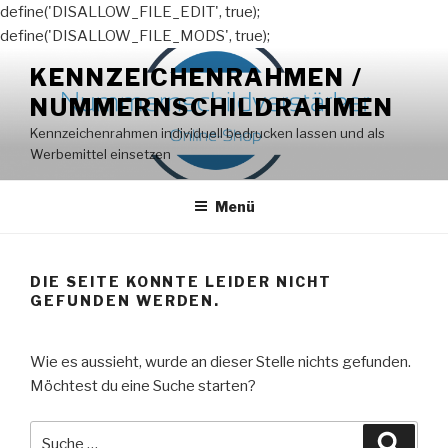
define('DISALLOW_FILE_EDIT', true);
define('DISALLOW_FILE_MODS', true);
Zum
KENNZEICHENRAHMEN /
Inhalt
NUMMERNSCHILDRAHMEN
springen
Kennzeichenrahmen individuell bedrucken lassen und als
Werbemittel einsetzen
Menü
DIE SEITE KONNTE LEIDER NICHT
GEFUNDEN WERDEN.
Wie es aussieht, wurde an dieser Stelle nichts gefunden.
Möchtest du eine Suche starten?
Suche
Suche