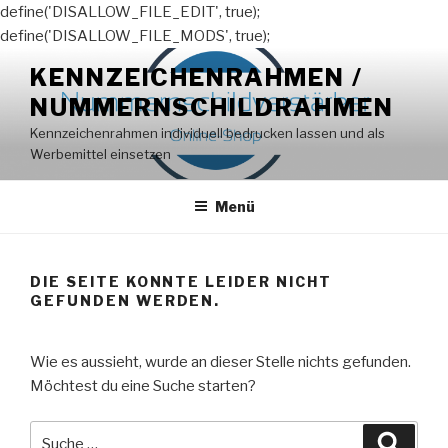
define('DISALLOW_FILE_EDIT', true);
define('DISALLOW_FILE_MODS', true);
Zum
KENNZEICHENRAHMEN /
Inhalt
NUMMERNSCHILDRAHMEN
springen
Kennzeichenrahmen individuell bedrucken lassen und als
Werbemittel einsetzen
Menü
DIE SEITE KONNTE LEIDER NICHT
GEFUNDEN WERDEN.
Wie es aussieht, wurde an dieser Stelle nichts gefunden.
Möchtest du eine Suche starten?
Suche
Suche