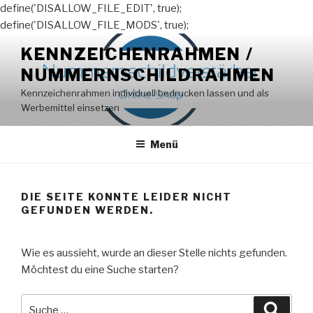
define('DISALLOW_FILE_EDIT', true);
define('DISALLOW_FILE_MODS', true);
Zum
KENNZEICHENRAHMEN /
Inhalt
NUMMERNSCHILDRAHMEN
springen
Kennzeichenrahmen individuell bedrucken lassen und als
Werbemittel einsetzen
Menü
DIE SEITE KONNTE LEIDER NICHT
GEFUNDEN WERDEN.
Wie es aussieht, wurde an dieser Stelle nichts gefunden.
Möchtest du eine Suche starten?
Suche
Suche