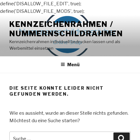
define('DISALLOW_FILE_EDIT', true);
define('DISALLOW_FILE_MODS', true);
Zum
KENNZEICHENRAHMEN /
Inhalt
NUMMERNSCHILDRAHMEN
springen
Kennzeichenrahmen individuell bedrucken lassen und als
Werbemittel einsetzen
Menü
DIE SEITE KONNTE LEIDER NICHT
GEFUNDEN WERDEN.
Wie es aussieht, wurde an dieser Stelle nichts gefunden.
Möchtest du eine Suche starten?
Suche
Suche